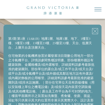
2房（開放式廚房）
2房
2房＋儲物房
開放式單位
3房1套＋多功能房連洗手間
第3期 第1座（1A&1B）地庫2層、地庫1層、地下、1樓至3
樓、5樓至12樓、15樓至23樓、25樓至32樓、天台、低層天
第1座(1B) 18樓F室
台、上層天台及頂層天台。
實用面積:
277
平方呎
住宅物業的冷氣機將放置於屬發展項目期數公用地方一部分
之冷氣機平台。詳情請參閱售樓說明書。部份樓層外牆設有
建築裝飾、金屬格柵及/或外露喉管。詳細資料請參考最新批
准的建築圖則。部份單位的露台及/或工作平台及/或天台及/
或平台及/或冷氣機平台及/或外牆或其鄰近地方設有外露及/
或內藏於飾板的公用喉管。詳細資料請參考最新批准的建築
圖則及/或排水設施圖。｜部分住宅單位天花有跌級樓板（用
以安裝樓上單位之機電設備）及/或假天花內裝置空調裝備
及/或其他機電設備。｜露台及工作平台為不可封閉的地方。
｜樓面平面圖所示之裝置如洗滌盤、煮食爐、坐廁、面盆、
浴缸等只供展示其大約位置而非展示其實際大小、設計及形
狀。｜期數內的每座大樓的部份平台及天台上裝設有外露喉