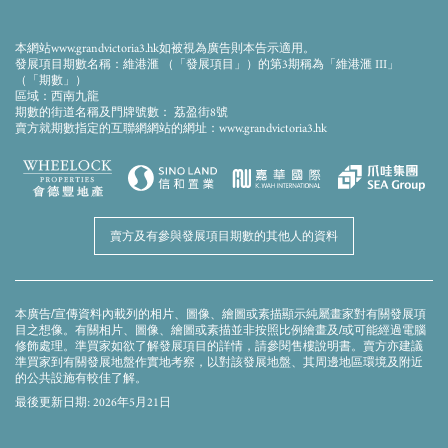
此畫面顯示的模擬效果圖經電腦合成及修飾處理，僅供參考。本發展項目期數仍在興建
中。模擬效果圖僅作顯示會所落成後的大概外觀之用，並不反映會所落成後的實際景
觀、外觀或周邊環境。模擬效果圖及上述的設施、裝置、裝修物料、設備、裝飾物、植
本網站www.grandvictoria3.hk如被視為廣告則本告示適用。
物、園景及其他物件等未必會在落成後的發展項目期數或其附近出現。模擬效果圖内的
發展項目期數名稱：維港滙 （「發展項目」）的第3期稱為「維港滙 III」
顔色、用料、裝置、裝修物料、設備、裝飾物、植物、園景及其他物件等並非交樓標
（「期數」）
準，未必會在實際發展項目期數或其任何部分出現。發展項目期數外牆、平台及天台可
區域：西南九龍
能存在之喉管、管綫、冷氣機及格柵等及周邊環境及建築物並無完全顯示。賣方建議準
期數的街道名稱及門牌號數： 荔盈街8號
買家到有關發展地盤作實地考察，以對該發展地盤、其周邊地區環境及附近的公共設施
賣方就期數指定的互聯網網站的網址：www.grandvictoria3.hk
有較佳了解。模擬效果圖及本廣告/宣傳資料並不構成亦不得被詮釋成賣方就發展項目期
數或其任何部分作出任何不論明示或隱含的要約、陳述、承諾或保證。賣方保留權利不
時改動建築物圖則及其他圖則，發展項目及/或期數之設計以政府相關部門取後批准之圖
則為準。
賣方及有參與發展項目期數的其他人的資料
本廣告/宣傳資料內載列的相片、圖像、繪圖或素描顯示純屬畫家對有關發展項
目之想像。有關相片、圖像、繪圖或素描並非按照比例繪畫及/或可能經過電腦
修飾處理。準買家如欲了解發展項目的詳情，請參閱售樓說明書。賣方亦建議
準買家到有關發展地盤作實地考察，以對該發展地盤、其周邊地區環境及附近
的公共設施有較佳了解。
最後更新日期: 2026年5月21日