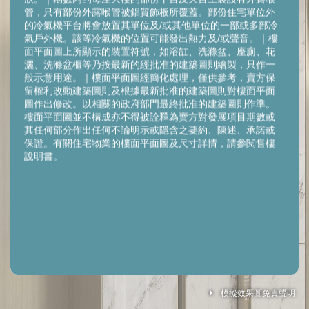
管，只有部份外露喉管被鋁質飾板所覆蓋。部份住宅單位外
的冷氣機平台將會放置其單位及/或其他單位的一部或多部冷
氣戶外機。該等冷氣機的位置可能發出熱力及/或聲音。｜樓
面平面圖上所顯示的裝置符號，如浴缸、洗滌盆、座廁、花
灑、洗滌盆櫃等乃按最新的經批准的建築圖則繪製，只作一
般示意用途。｜樓面平面圖經簡化處理，僅供參考，賣方保
留權利改動建築圖則及根據最新批准的建築圖則對樓面平面
圖作出修改。以相關的政府部門最終批准的建築圖則作準。
樓面平面圖並不構成亦不得被詮釋為賣方對發展項目期數或
其任何部分作出任何不論明示或隱含之要約、陳述、承諾或
保證。有關住宅物業的樓面平面圖及尺寸詳情，請參閱售樓
說明書。
Legend 圖例
模擬效果圖免責聲明