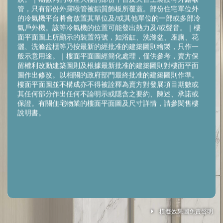
管，只有部份外露喉管被鋁質飾板所覆蓋。部份住宅單位外
的冷氣機平台將會放置其單位及/或其他單位的一部或多部冷
氣戶外機。該等冷氣機的位置可能發出熱力及/或聲音。｜樓
面平面圖上所顯示的裝置符號，如浴缸、洗滌盆、座廁、花
灑、洗滌盆櫃等乃按最新的經批准的建築圖則繪製，只作一
般示意用途。｜樓面平面圖經簡化處理，僅供參考，賣方保
留權利改動建築圖則及根據最新批准的建築圖則對樓面平面
圖作出修改。以相關的政府部門最終批准的建築圖則作準。
樓面平面圖並不構成亦不得被詮釋為賣方對發展項目期數或
其任何部分作出任何不論明示或隱含之要約、陳述、承諾或
保證。有關住宅物業的樓面平面圖及尺寸詳情，請參閱售樓
說明書。
Legend 圖例
模擬效果圖免責聲明