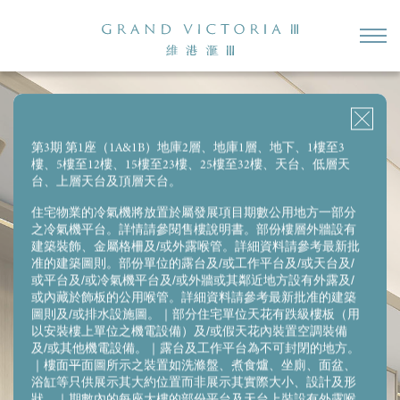
1房（開放式廚房）
2房（開放式廚房）
2房
3房1套＋多功能房連洗手間
2房＋儲物房
第3期 第1座（1A&1B）地庫2層、地庫1層、地下、1樓至3
樓、5樓至12樓、15樓至23樓、25樓至32樓、天台、低層天
第1座(1A) 18樓A室
台、上層天台及頂層天台。
實用面積:
977
平方呎
住宅物業的冷氣機將放置於屬發展項目期數公用地方一部分
之冷氣機平台。詳情請參閱售樓說明書。部份樓層外牆設有
建築裝飾、金屬格柵及/或外露喉管。詳細資料請參考最新批
准的建築圖則。部份單位的露台及/或工作平台及/或天台及/
或平台及/或冷氣機平台及/或外牆或其鄰近地方設有外露及/
或內藏於飾板的公用喉管。詳細資料請參考最新批准的建築
圖則及/或排水設施圖。｜部分住宅單位天花有跌級樓板（用
以安裝樓上單位之機電設備）及/或假天花內裝置空調裝備
及/或其他機電設備。｜露台及工作平台為不可封閉的地方。
｜樓面平面圖所示之裝置如洗滌盤、煮食爐、坐廁、面盆、
浴缸等只供展示其大約位置而非展示其實際大小、設計及形
狀。｜期數內的每座大樓的部份平台及天台上裝設有外露喉