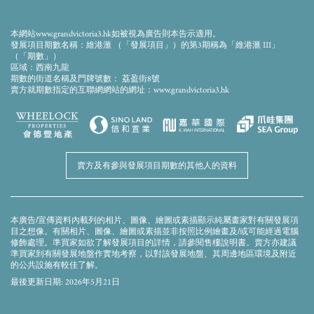
此畫面顯示的模擬效果圖經電腦合成及修飾處理，僅供參考。本發展項目期數仍在興建
中。模擬效果圖僅作顯示會所落成後的大概外觀之用，並不反映會所落成後的實際景
觀、外觀或周邊環境。模擬效果圖及上述的設施、裝置、裝修物料、設備、裝飾物、植
本網站www.grandvictoria3.hk如被視為廣告則本告示適用。
物、園景及其他物件等未必會在落成後的發展項目期數或其附近出現。模擬效果圖内的
發展項目期數名稱：維港滙 （「發展項目」）的第3期稱為「維港滙 III」
顔色、用料、裝置、裝修物料、設備、裝飾物、植物、園景及其他物件等並非交樓標
（「期數」）
準，未必會在實際發展項目期數或其任何部分出現。發展項目期數外牆、平台及天台可
區域：西南九龍
能存在之喉管、管綫、冷氣機及格柵等及周邊環境及建築物並無完全顯示。賣方建議準
期數的街道名稱及門牌號數： 荔盈街8號
買家到有關發展地盤作實地考察，以對該發展地盤、其周邊地區環境及附近的公共設施
賣方就期數指定的互聯網網站的網址：www.grandvictoria3.hk
有較佳了解。模擬效果圖及本廣告/宣傳資料並不構成亦不得被詮釋成賣方就發展項目期
數或其任何部分作出任何不論明示或隱含的要約、陳述、承諾或保證。賣方保留權利不
時改動建築物圖則及其他圖則，發展項目及/或期數之設計以政府相關部門取後批准之圖
則為準。
賣方及有參與發展項目期數的其他人的資料
本廣告/宣傳資料內載列的相片、圖像、繪圖或素描顯示純屬畫家對有關發展項
目之想像。有關相片、圖像、繪圖或素描並非按照比例繪畫及/或可能經過電腦
修飾處理。準買家如欲了解發展項目的詳情，請參閱售樓說明書。賣方亦建議
準買家到有關發展地盤作實地考察，以對該發展地盤、其周邊地區環境及附近
的公共設施有較佳了解。
最後更新日期: 2026年5月21日