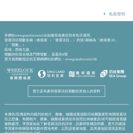
免責聲明
資料於2020年10月7日擷取自Hirsch Bedner Associates網站
(
https://www.hba.com/about
)，賣方不保證上述網頁是否最新修訂版及其
本網站www.grandvictoria3.hk如被視為廣告則本告示適用。
準確性。
發展項目期數名稱：維港滙 （「發展項目」）的第3期稱為「維港滙 III」
（「期數」）
區域：西南九龍
期數的街道名稱及門牌號數： 荔盈街8號
賣方就期數指定的互聯網網站的網址：www.grandvictoria3.hk
賣方及有參與發展項目期數的其他人的資料
本廣告/宣傳資料內載列的相片、圖像、繪圖或素描顯示純屬畫家對有關發展項
目之想像。有關相片、圖像、繪圖或素描並非按照比例繪畫及/或可能經過電腦
修飾處理。準買家如欲了解發展項目的詳情，請參閱售樓說明書。賣方亦建議
準買家到有關發展地盤作實地考察，以對該發展地盤、其周邊地區環境及附近