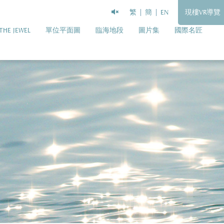
繁
簡
EN
現樓VR導覽
THE JEWEL
單位平面圖
臨海地段
圖片集
國際名匠