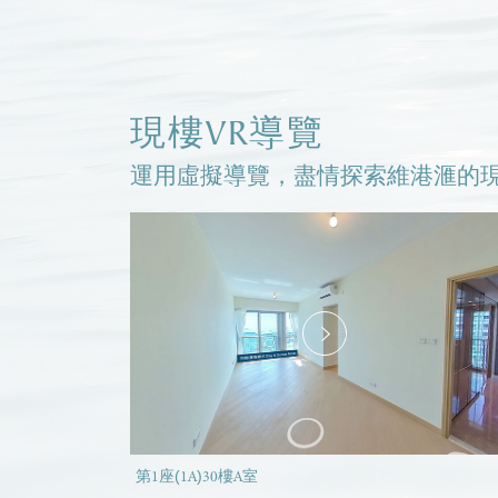
現樓VR導覽
運用虛擬導覽，盡情探索維港滙的
第1座(1A)30樓A室