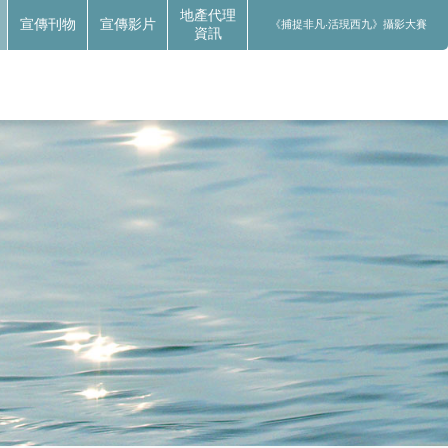
地產代理
宣傳刊物
宣傳影片
《捕捉非凡‧活現西九》攝影大賽
資訊