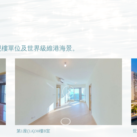
現樓單位及世界級維港海景。
第1座(1A)30樓B室
世