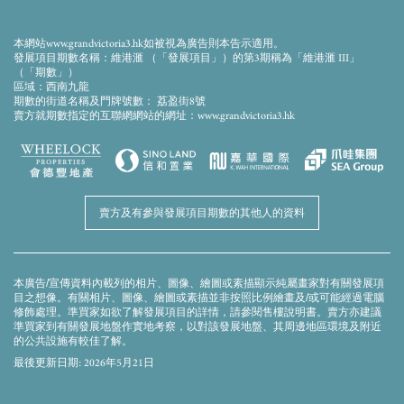
相片乃於2023年8月15日拍攝於發展項目期數，並經電腦修飾處理，發展項目期數之大概
外觀以電腦模效果合成加入並經電腦修飾處理，並非作展示發展項目期數或其任何部分
最後完成之外觀或其景觀，一切僅供參考。發展項目期數四周將會有其他建成及/或未建
本網站www.grandvictoria3.hk如被視為廣告則本告示適用。
成之建築物及/或設施，且區內、周邊環境、建築物及設施會不時改變，賣方對發展項目
發展項目期數名稱：維港滙 （「發展項目」）的第3期稱為「維港滙 III」
期數區內、周邊環境、建築物及設施並不作出不論明示或隱含之要約、陳述、承諾或保
（「期數」）
證。相片內的裝置、裝修物料、設備、裝飾物、植物、園景及其他物件等及其展示之景
區域：西南九龍
觀不一定會在發展項目期數或其附近環境出現，並不構成任何賣方就發展項目期數、其
期數的街道名稱及門牌號數： 荔盈街8號
周邊環境、建築物及設施不論明示或隱含之要約、承諾、陳述或保證。賣方亦建議準買
賣方就期數指定的互聯網網站的網址：www.grandvictoria3.hk
家到發展項目期數作實地考察，以對該發展項目期數、其周邊地區環境及附近的公共設
施有較佳了解。
賣方保留權利不時修訂及／或更改會所設施之裝置、裝修物料、設備及其間隔、用料、
傢俬、設計、布局、用途、規格及顏色等的權利，而無須另行通知。會所、園景花園及
康樂設施之開放時間及使用受相關法律、批地文件、公契條款、會所使用守則及現場環
境狀況限制。「THE JEWEL」為發展項目期數的住客會所，會所/園景花園/康樂設施於發
展項目期數入伙時未必能即時啟用。部分設施及/或服務以政府部門之審批同意或許可爲
賣方及有參與發展項目期數的其他人的資料
準，使用者或須另外繳費。會所各區域及設施的名稱為推廣名稱並僅於推廣資料中顯
示，將不會在發展項目期數的公契、臨時買賣合約、買賣合約、轉讓契或其他業權契據
中顯示。有關發展項目期數的詳細資料，請參閱售樓說明書。
本廣告/宣傳資料內載列的相片、圖像、繪圖或素描顯示純屬畫家對有關發展項
目之想像。有關相片、圖像、繪圖或素描並非按照比例繪畫及/或可能經過電腦
修飾處理。準買家如欲了解發展項目的詳情，請參閱售樓說明書。賣方亦建議
準買家到有關發展地盤作實地考察，以對該發展地盤、其周邊地區環境及附近
的公共設施有較佳了解。
最後更新日期: 2026年5月21日