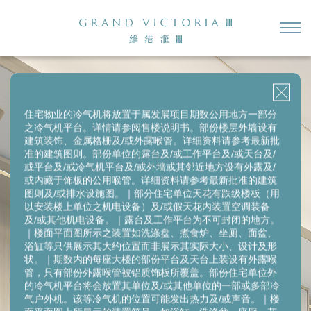
2房（开放式厨房）
2房
2房＋储物房
开放式单位
3房1套＋多功能房连洗手间
住宅物业的冷气机将放置于属发展项目期数公用地方一部分
之冷气机平台。详情请参阅售楼说明书。部份楼层外墙设有
第1座(1B) 18楼F室
建筑装饰、金属格栅及/或外露喉管。详细资料请参考最新批
实用面积:
277
平方呎
准的建筑图则。部份单位的露台及/或工作平台及/或天台及/
或平台及/或冷气机平台及/或外墙或其邻近地方设有外露及/
或内藏于饰板的公用喉管。详细资料请参考最新批准的建筑
图则及/或排水设施图。｜部分住宅单位天花有跌级楼板（用
以安装楼上单位之机电设备）及/或假天花内装置空调装备
及/或其他机电设备。｜露台及工作平台为不可封闭的地方。
｜楼面平面图所示之装置如洗涤盘、煮食炉、坐厕、面盆、
浴缸等只供展示其大约位置而非展示其实际大小、设计及形
状。｜期数内的每座大楼的部份平台及天台上装设有外露喉
管，只有部份外露喉管被铝质饰板所覆盖。部份住宅单位外
的冷气机平台将会放置其单位及/或其他单位的一部或多部冷
气户外机。该等冷气机的位置可能发出热力及/或声音。｜楼