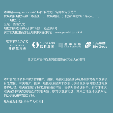
此画面显示的模拟效果图经电脑合成及修饰处理，仅供参考。本发展项目期数仍在兴建
中。模拟效果图仅作显示会所落成后的大概外观之用，并不反映会所落成后的实际景
观、外观或周边环境。模拟效果图及上述的设施、装置、装修物料、设备、装饰物、植
本网站www.grandvictoria3.hk如被视为广告则本告示适用。
物、园景及其他物件等未必会在落成后的发展项目期数或其附近出现。模拟效果图内的
发展项目期数名称：维港汇 （「发展项目」）的第3期称为「维港汇 III」
顔色、用料、装置、装修物料、设备、装饰物、植物、园景及其他物件等并非交楼标
（「期数」）
准，未必会在实际发展项目期数或其任何部分出现。发展项目期数外墙、平台及天台可
区域：西南九龙
能存在之喉管、管綫、冷气机及格栅等及周边环境及建筑物并无完全显示。卖方建议准
期数的街道名称及门牌号数： 荔盈街8号
买家到有关发展地盘作实地考察，以对该发展地盘、其周边地区环境及附近的公共设施
卖方就期数指定的互联网网站的网址：www.grandvictoria3.hk
有较佳了解。模拟效果图及本广告/宣传资料并不构成亦不得被诠释成卖方就发展项目期
数或其任何部分作出任何不论明示或隐含的要约、陈述、承诺或保证。卖方保留权利不
时改动建筑物图则及其他图则，发展项目及/或期数之设计以政府相关部门取后批准之图
则为准。
卖方及有参与发展项目期数的其他人的资料
本广告/宣传资料内载列的相片、图像、绘图或素描显示纯属画家对有关发展项
目之想像。有关相片、图像、绘图或素描并非按照比例绘画及/或可能经过电脑
修饰处理。准买家如欲了解发展项目的详情，请参阅售楼说明书。卖方亦建议
准买家到有关发展地盘作实地考察，以对该发展地盘、其周边地区环境及附近
的公共设施有较佳了解。
最后更新日期: 2026年5月21日