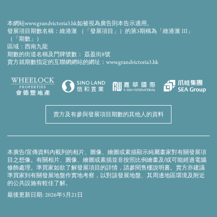
此畫面顯示的模擬效果圖經電腦合成及修飾處理，僅供參考。本發展項目期數仍在興建
中。模擬效果圖僅作顯示會所落成後的大概外觀之用，並不反映會所落成後的實際景
觀、外觀或周邊環境。模擬效果圖及上述的設施、裝置、裝修物料、設備、裝飾物、植
本網站www.grandvictoria3.hk如被視為廣告則本告示適用。
物、園景及其他物件等未必會在落成後的發展項目期數或其附近出現。模擬效果圖内的
發展項目期數名稱：維港滙 （「發展項目」）的第3期稱為「維港滙 III」
顔色、用料、裝置、裝修物料、設備、裝飾物、植物、園景及其他物件等並非交樓標
（「期數」）
準，未必會在實際發展項目期數或其任何部分出現。發展項目期數外牆、平台及天台可
區域：西南九龍
能存在之喉管、管綫、冷氣機及格柵等及周邊環境及建築物並無完全顯示。賣方建議準
期數的街道名稱及門牌號數： 荔盈街8號
買家到有關發展地盤作實地考察，以對該發展地盤、其周邊地區環境及附近的公共設施
賣方就期數指定的互聯網網站的網址：www.grandvictoria3.hk
有較佳了解。模擬效果圖及本廣告/宣傳資料並不構成亦不得被詮釋成賣方就發展項目期
數或其任何部分作出任何不論明示或隱含的要約、陳述、承諾或保證。賣方保留權利不
時改動建築物圖則及其他圖則，發展項目及/或期數之設計以政府相關部門取後批准之圖
則為準。
賣方及有參與發展項目期數的其他人的資料
本廣告/宣傳資料內載列的相片、圖像、繪圖或素描顯示純屬畫家對有關發展項
目之想像。有關相片、圖像、繪圖或素描並非按照比例繪畫及/或可能經過電腦
修飾處理。準買家如欲了解發展項目的詳情，請參閱售樓說明書。賣方亦建議
準買家到有關發展地盤作實地考察，以對該發展地盤、其周邊地區環境及附近
的公共設施有較佳了解。
最後更新日期: 2026年5月21日