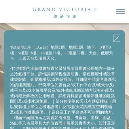
2房（開放式廚房）
2房
2房＋儲物房
1房（開放式廚房）
3房1套＋多功能房連洗手間
第3期 第1座（1A&1B）地庫2層、地庫1層、地下、1樓至3
樓、5樓至12樓、15樓至23樓、25樓至32樓、天台、低層天
第1座(1B) 18樓D室
台、上層天台及頂層天台。
實用面積:
331
平方呎
住宅物業的冷氣機將放置於屬發展項目期數公用地方一部分
之冷氣機平台。詳情請參閱售樓說明書。部份樓層外牆設有
建築裝飾、金屬格柵及/或外露喉管。詳細資料請參考最新批
准的建築圖則。部份單位的露台及/或工作平台及/或天台及/
或平台及/或冷氣機平台及/或外牆或其鄰近地方設有外露及/
或內藏於飾板的公用喉管。詳細資料請參考最新批准的建築
圖則及/或排水設施圖。｜部分住宅單位天花有跌級樓板（用
以安裝樓上單位之機電設備）及/或假天花內裝置空調裝備
及/或其他機電設備。｜露台及工作平台為不可封閉的地方。
｜樓面平面圖所示之裝置如洗滌盤、煮食爐、坐廁、面盆、
浴缸等只供展示其大約位置而非展示其實際大小、設計及形
狀。｜期數內的每座大樓的部份平台及天台上裝設有外露喉