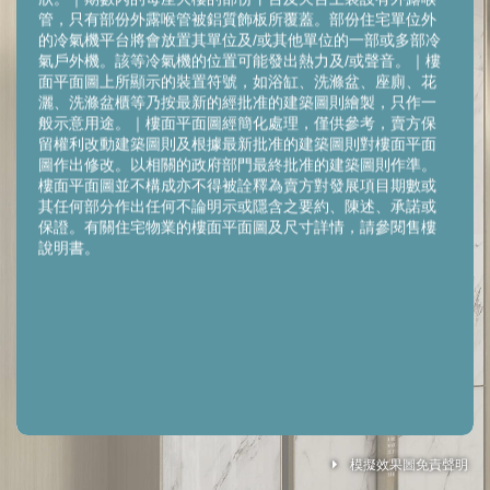
管，只有部份外露喉管被鋁質飾板所覆蓋。部份住宅單位外
的冷氣機平台將會放置其單位及/或其他單位的一部或多部冷
氣戶外機。該等冷氣機的位置可能發出熱力及/或聲音。｜樓
面平面圖上所顯示的裝置符號，如浴缸、洗滌盆、座廁、花
灑、洗滌盆櫃等乃按最新的經批准的建築圖則繪製，只作一
般示意用途。｜樓面平面圖經簡化處理，僅供參考，賣方保
留權利改動建築圖則及根據最新批准的建築圖則對樓面平面
圖作出修改。以相關的政府部門最終批准的建築圖則作準。
樓面平面圖並不構成亦不得被詮釋為賣方對發展項目期數或
其任何部分作出任何不論明示或隱含之要約、陳述、承諾或
保證。有關住宅物業的樓面平面圖及尺寸詳情，請參閱售樓
說明書。
Legend 圖例
模擬效果圖免責聲明