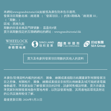
此畫面顯示的模擬效果圖經電腦合成及修飾處理，僅供參考。本發展項目期數仍在興建
中。模擬效果圖僅作顯示會所落成後的大概外觀之用，並不反映會所落成後的實際景
觀、外觀或周邊環境。模擬效果圖及上述的設施、裝置、裝修物料、設備、裝飾物、植
本網站www.grandvictoria3.hk如被視為廣告則本告示適用。
物、園景及其他物件等未必會在落成後的發展項目期數或其附近出現。模擬效果圖内的
發展項目期數名稱：維港滙 （「發展項目」）的第3期稱為「維港滙 III」
顔色、用料、裝置、裝修物料、設備、裝飾物、植物、園景及其他物件等並非交樓標
（「期數」）
準，未必會在實際發展項目期數或其任何部分出現。發展項目期數外牆、平台及天台可
區域：西南九龍
能存在之喉管、管綫、冷氣機及格柵等及周邊環境及建築物並無完全顯示。賣方建議準
期數的街道名稱及門牌號數： 荔盈街8號
買家到有關發展地盤作實地考察，以對該發展地盤、其周邊地區環境及附近的公共設施
賣方就期數指定的互聯網網站的網址：www.grandvictoria3.hk
有較佳了解。模擬效果圖及本廣告/宣傳資料並不構成亦不得被詮釋成賣方就發展項目期
數或其任何部分作出任何不論明示或隱含的要約、陳述、承諾或保證。賣方保留權利不
時改動建築物圖則及其他圖則，發展項目及/或期數之設計以政府相關部門取後批准之圖
則為準。
賣方及有參與發展項目期數的其他人的資料
本廣告/宣傳資料內載列的相片、圖像、繪圖或素描顯示純屬畫家對有關發展項
目之想像。有關相片、圖像、繪圖或素描並非按照比例繪畫及/或可能經過電腦
修飾處理。準買家如欲了解發展項目的詳情，請參閱售樓說明書。賣方亦建議
準買家到有關發展地盤作實地考察，以對該發展地盤、其周邊地區環境及附近
的公共設施有較佳了解。
最後更新日期: 2026年5月21日